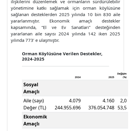
ilişkilerini düzenlemek ve ormanların sürdürülebilir
yönetimine katkı sağlamak için orman köylüsüne
sağlanan desteklerden 2025 yılında 10 bin 830 aile
yararlanmıştır. Ekonomik amaçlı destekler
kapsamında, “El ve Ev Sanatları” desteğinden
yararlanan aile sayısı 2024 yılında 142 iken 2025
yılında 773’ e ulaşmıştır.
Orman Köylüsüne Verilen Destekler,
2024-2025
Değişim
2024
2025
(%)
Sosyal
Amaçlı
Aile (sayı)
4.079
4.160
2,0
Değer (TL)
244.955.696
376.054.748
53,5
Ekonomik
Amaçlı