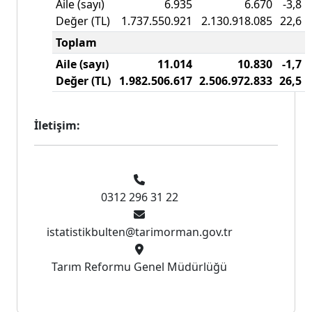
Aile (sayı)
6.935
6.670
-3,8
Değer (TL)
1.737.550.921
2.130.918.085
22,6
Toplam
Aile (sayı)
11.014
10.830
-1,7
Değer (TL)
1.982.506.617
2.506.972.833
26,5
İletişim:
0312 296 31 22
istatistikbulten@tarimorman.gov.tr
Tarım Reformu Genel Müdürlüğü