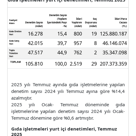
Denetim Sayısı
(Toplam
İdari
Suç
İdari Para
Faaliyet
Denetim Sayısı
İçerisindeki Payı
Yaptırım
Duyurusu
Cezası
Alanı
(Adet)
-%)
(Adet)
(Adet)
(TL)
Gıda Üretim
16.278
15,4
800
19
125.880.187
Yeri
Gıda Satış
42.015
39,7
957
8
46.146.074
Yeri
Toplu
47.517
44,9
762
2
35.347.098
Tüketim
Yeri
TOPLAM
105.810
100,0
2.519
29
207.373.359
2025 yılı Temmuz ayında gıda işletmelerine yapılan
denetim sayısı 2024 yılı Temmuz ayına göre %14,4
azalmıştır.
2025 yılı Ocak- Temmuz döneminde gıda
işletmelerine yapılan denetim sayısı 2024 yılı Ocak-
Temmuz dönemine göre %0,6 artmıştır.
Gıda işletmeleri yurt içi denetimleri, Temmuz
2025