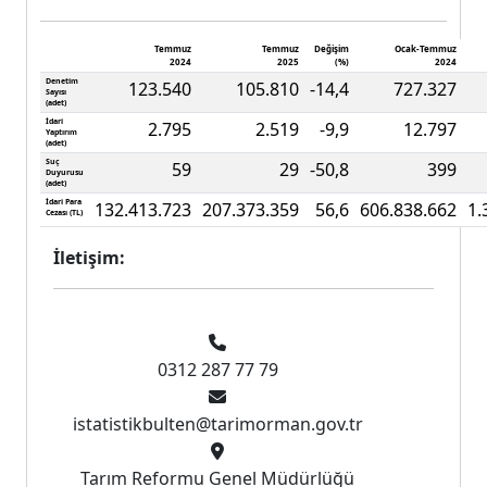
Temmuz
Temmuz
Değişim
Ocak-Temmuz
2024
2025
(%)
2024
Denetim
123.540
105.810
-14,4
727.327
Sayısı
(adet)
İdari
2.795
2.519
-9,9
12.797
Yaptırım
(adet)
Suç
59
29
-50,8
399
Duyurusu
(adet)
İdari Para
132.413.723
207.373.359
56,6
606.838.662
1.
Cezası (TL)
İletişim:
0312 287 77 79
istatistikbulten@tarimorman.gov.tr
Tarım Reformu Genel Müdürlüğü