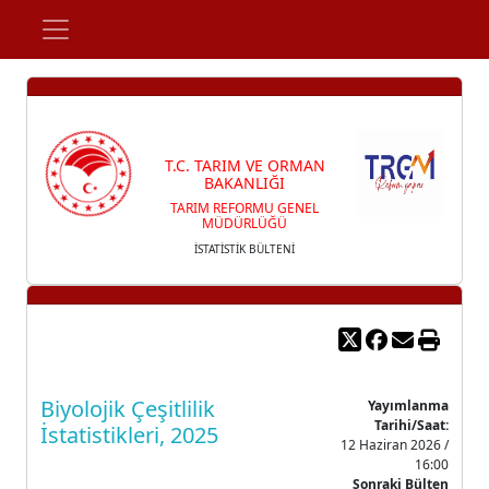
T.C. TARIM VE ORMAN
BAKANLIĞI
TARIM REFORMU GENEL
MÜDÜRLÜĞÜ
İSTATİSTİK BÜLTENİ
Biyolojik Çeşitlilik
Yayımlanma
Tarihi/Saat:
İstatistikleri, 2025
12 Haziran 2026 /
16:00
Sonraki Bülten