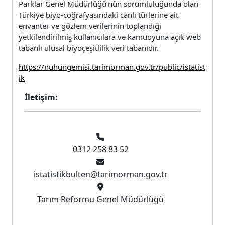
Parklar Genel Müdürlüğü’nün sorumluluğunda olan
Türkiye biyo-coğrafyasındaki canlı türlerine ait
envanter ve gözlem verilerinin toplandığı
yetkilendirilmiş kullanıcılara ve kamuoyuna açık web
tabanlı ulusal biyoçeşitlilik veri tabanıdır.
https://nuhungemisi.tarimorman.gov.tr/public/istatist
ik
İletişim:
0312 258 83 52
istatistikbulten@tarimorman.gov.tr
Tarım Reformu Genel Müdürlüğü