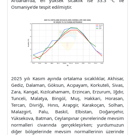
Ardahan’da, en yüksek sıcaklık ise 33.3 °C ile
Osmaniye’de tespit edilmiştir.
2025 yılı Kasım ayında ortalama sıcaklıklar, Akhisar,
Gediz, Dalaman, Göksun, Acıpayam, Korkuteli, Sivas,
Zara, Kangal, Kızılcahamam, Erzincan, Erzurum, Iğdır,
Tunceli, Malatya, Bingöl, Muş, Hakkari, Horasan,
Tercan, Divriği, Hınıs, Arapgir, Karakoçan, Solhan,
Malazgirt, Palu, Baskil, Elbistan, Doğanşehir,
Yüksekova, Batman, Ceylanpınar çevrelerinde mevsim
normalleri civarında gerçekleşirken; yurdumuzun
diğer bölgelerinde mevsim normallerinin üzerinde