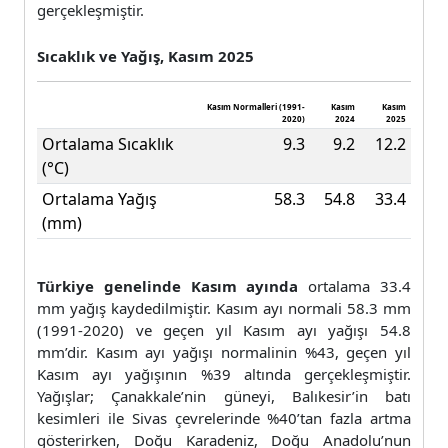
gerçekleşmiştir.
Sıcaklık ve Yağış, Kasım 2025
Kasım Normalleri (1991-
Kasım
Kasım
2020)
2024
2025
Ortalama Sıcaklık
9.3
9.2
12.2
(°C)
Ortalama Yağış
58.3
54.8
33.4
(mm)
Türkiye genelinde Kasım ayında
ortalama 33.4
mm yağış kaydedilmiştir. Kasım ayı normali 58.3 mm
(1991-2020) ve geçen yıl Kasım ayı yağışı 54.8
mm’dir. Kasım ayı yağışı normalinin %43, geçen yıl
Kasım ayı yağışının %39 altında gerçekleşmiştir.
Yağışlar; Çanakkale’nin güneyi, Balıkesir’in batı
kesimleri ile Sivas çevrelerinde %40’tan fazla artma
gösterirken, Doğu Karadeniz, Doğu Anadolu’nun